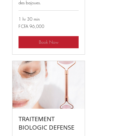
des bajoues.
1 hr 30 min
96,000
F CFA 96,000
West
African
CFA
francs
Book Now
TRAITEMENT
BIOLOGIC DEFENSE