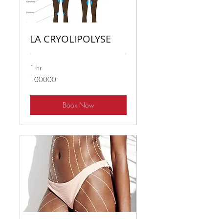
LA CRYOLIPOLYSE
1 hr
100000
100000
Book Now