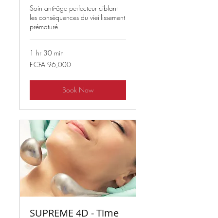
Soin anti-âge perfecteur ciblant
les conséquences du vieillissement
prématuré
1 hr 30 min
96,000
F CFA 96,000
West
African
CFA
francs
Book Now
SUPREME 4D - Time