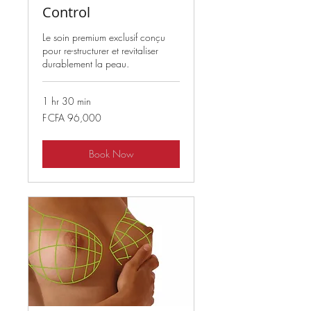
Control
Le soin premium exclusif conçu
pour re-structurer et revitaliser
durablement la peau.
1 hr 30 min
96,000
F CFA 96,000
West
African
CFA
francs
Book Now