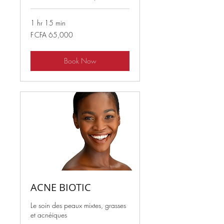
1 hr 15 min
65,000
F CFA 65,000
West
African
CFA
francs
Book Now
ACNE BIOTIC
Le soin des peaux mixtes, grasses
et acnéiques