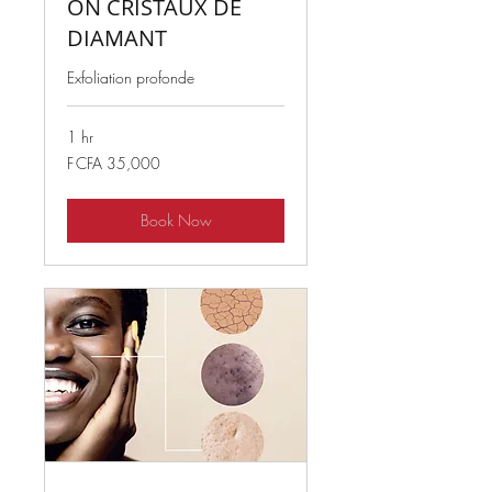
ON CRISTAUX DE
DIAMANT
Exfoliation profonde
1 hr
35,000
F CFA 35,000
West
African
CFA
francs
Book Now