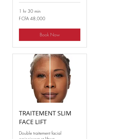
1 hr 30 min
48,000
F CFA 48,000
West
African
CFA
francs
Book Now
TRAITEMENT SLIM
FACE LIFT
Double traitement facial
amincissant et liftant