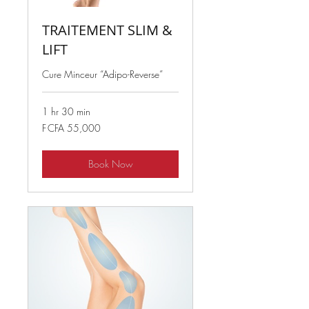
TRAITEMENT SLIM &
LIFT
Cure Minceur “Adipo-Reverse”
1 hr 30 min
55,000
F CFA 55,000
West
African
CFA
francs
Book Now