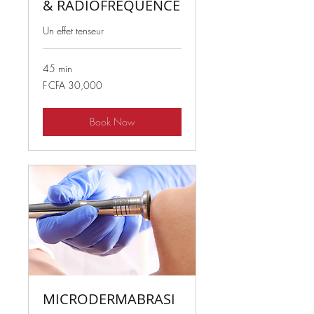
& RADIOFRÉQUENCE
Un effet tenseur
45 min
30,000
F CFA 30,000
West
African
CFA
francs
Book Now
MICRODERMABRASI