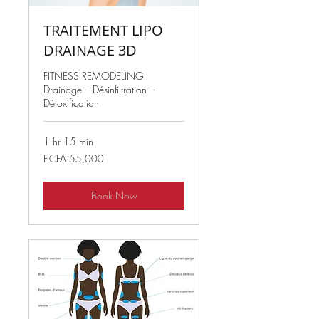
TRAITEMENT LIPO
DRAINAGE 3D
FITNESS REMODELING
Drainage – Désinfiltration –
Détoxification
1 hr 15 min
55,000
F CFA 55,000
West
African
CFA
francs
Book Now