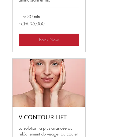
1 hr 30 min
96,000
F CFA 96,000
West
African
CFA
francs
Book Now
V CONTOUR LIFT
La solution la plus avancée au
relâchement du visage, du cou et