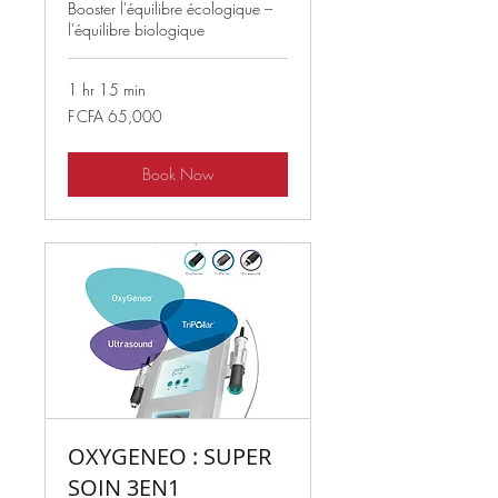
Booster l'équilibre écologique –
l'équilibre biologique
1 hr 15 min
65,000
F CFA 65,000
West
African
CFA
francs
Book Now
OXYGENEO : SUPER
SOIN 3EN1