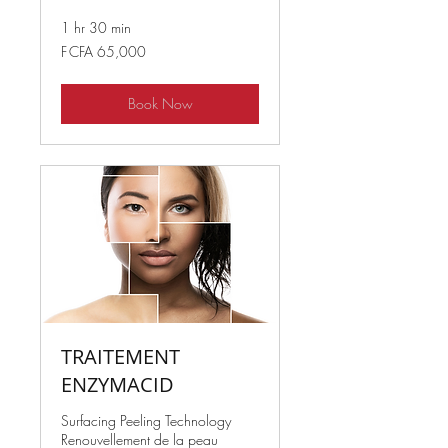
1 hr 30 min
65,000
F CFA 65,000
West
African
CFA
francs
Book Now
TRAITEMENT
ENZYMACID
Surfacing Peeling Technology
Renouvellement de la peau