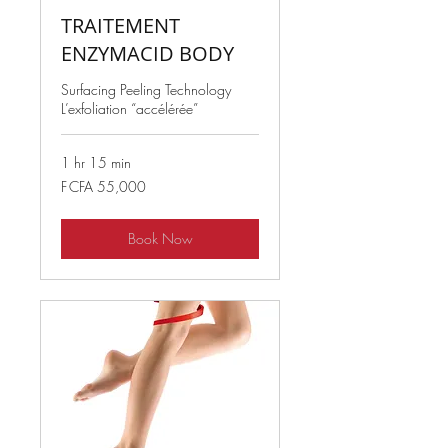
TRAITEMENT
ENZYMACID BODY
Surfacing Peeling Technology
L’exfoliation “accélérée”
1 hr 15 min
55,000
F CFA 55,000
West
African
CFA
francs
Book Now