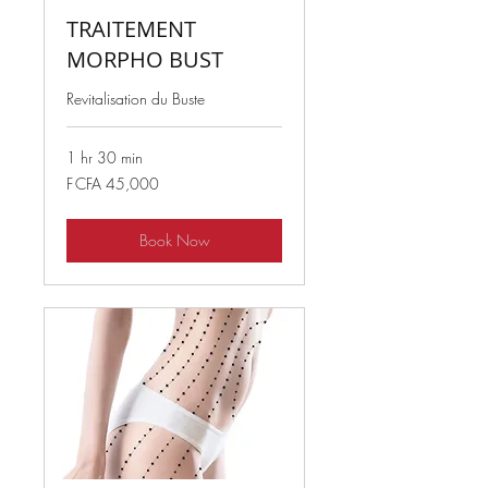
TRAITEMENT
MORPHO BUST
Revitalisation du Buste
1 hr 30 min
45,000
F CFA 45,000
West
African
CFA
francs
Book Now