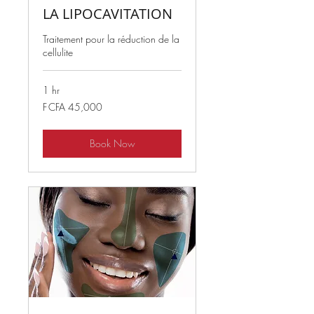
LA LIPOCAVITATION
Traitement pour la réduction de la
cellulite
1 hr
45,000
F CFA 45,000
West
African
CFA
francs
Book Now