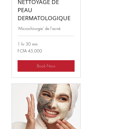
NETTOYAGE DE
PEAU
DERMATOLOGIQUE
'Microchirurgie' de l'acné
1 hr 30 min
45,000
F CFA 45,000
West
African
CFA
francs
Book Now