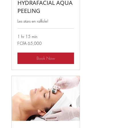
HYDRAFACIAL AQUA
PEELING
Les stars en raffole!
1 hr 15 min
65,000
F CFA 65,000
West
African
CFA
francs
Book Now