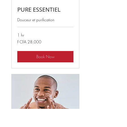
PURE ESSENTIEL
Douceur et purification
1 hr
28,000
F CFA 28,000
West
African
CFA
francs
Book Now