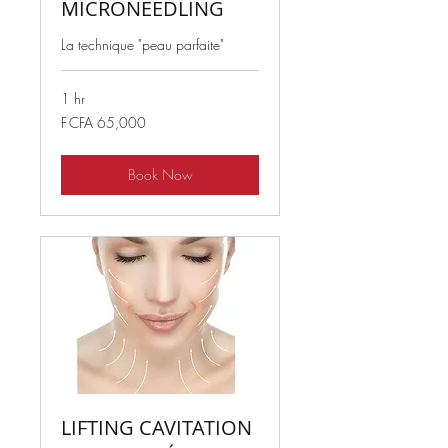
MICRONEEDLING
La technique "peau parfaite"
1 hr
65,000
F CFA 65,000
West
African
CFA
francs
Book Now
LIFTING CAVITATION