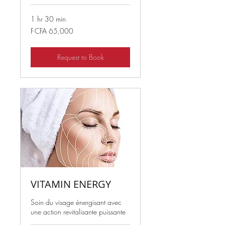
1 hr 30 min
65,000
F CFA 65,000
West
African
CFA
francs
Request to Book
VITAMIN ENERGY
Soin du visage énergisant avec
une action revitalisante puissante