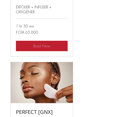
EXFOLIER + INFUSER +
OXYGÉNER
1 hr 30 min
65,000
F CFA 65,000
West
African
CFA
francs
Book Now
PERFECT [GNX]