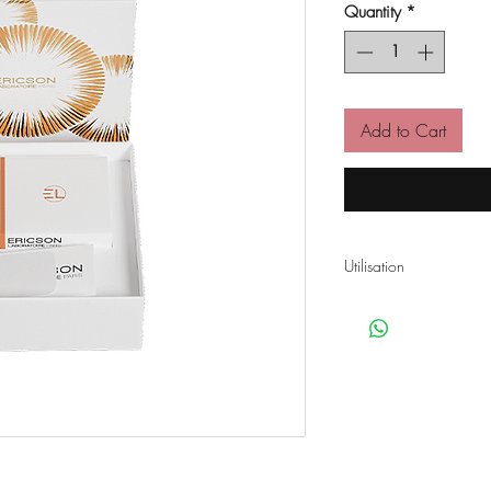
Quantity
*
Add to Cart
Utilisation
Voir fiche :
Crème All 
Voir fiche :
Sérum Vit 