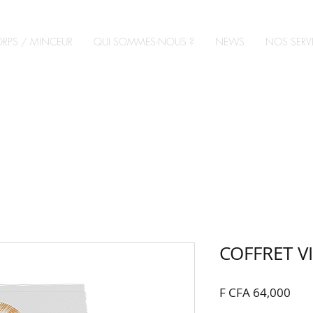
RPS / MINCEUR
QUI SOMMES-NOUS ?
NEWS
NOS SERV
COFFRET V
Pric
F CFA 64,000