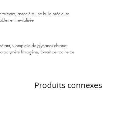
fermissant, associé à une huile précieuse
ablement revitalisée
nérant, Complexe de glycanes chrono-
o-polymère filmogène, Extrait de racine de
Produits connexes