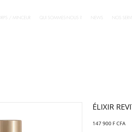
RPS / MINCEUR
QUI SOMMES-NOUS ?
NEWS
NOS SERV
ÉLIXIR REV
Pri
147 900 F CFA