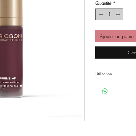
Quantité
*
Ajouter au panier
Com
Utilisation
Appliquer avant la crè
peau parfaitement nett