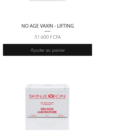
NO AGE VAXIN - LIFTING
Prix
51 600 F CFA
Ajouter au panier