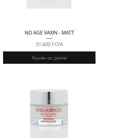
NO AGE VAXIN - MATT
Prix
51 600 F CFA
Ajouter au panier