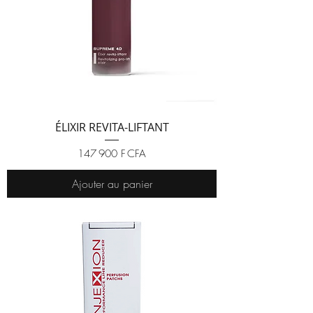
ÉLIXIR REVITA-LIFTANT
Prix
147 900 F CFA
Ajouter au panier