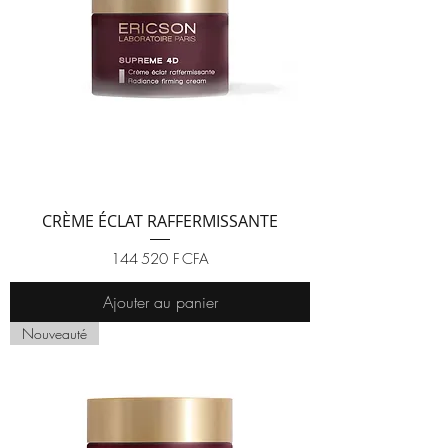
CRÈME ÉCLAT RAFFERMISSANTE
Prix
144 520 F CFA
Ajouter au panier
Nouveauté