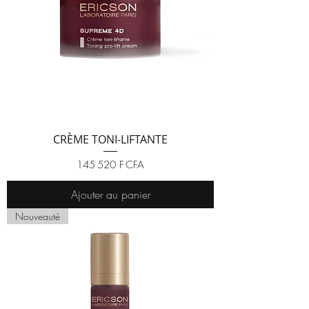
CRÈME TONI-LIFTANTE
Prix
145 520 F CFA
Ajouter au panier
Nouveauté