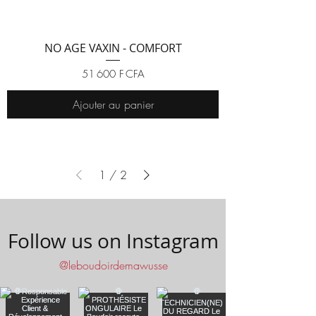
NO AGE VAXIN - COMFORT
Prix
51 600 F CFA
Ajouter au panier
1
/
2
Follow us on Instagram
@leboudoirdemawusse