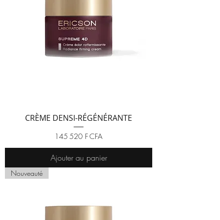
CRÈME DENSI-RÉGÉNÉRANTE
Prix
145 520 F CFA
Ajouter au panier
Nouveauté