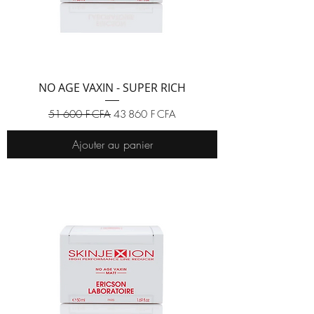
NO AGE VAXIN - SUPER RICH
Prix original
Prix promotionnel
51 600 F CFA
43 860 F CFA
Ajouter au panier