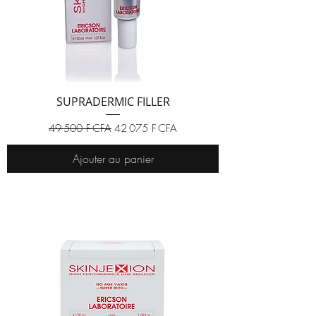
SUPRADERMIC FILLER
Prix original
Prix promotionnel
49 500 F CFA
42 075 F CFA
Ajouter au panier