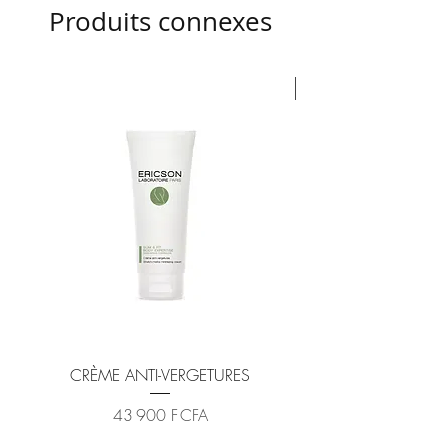
Produits connexes
Nouveauté
CRÈME ANTI-VERGETURES
Prix
43 900 F CFA