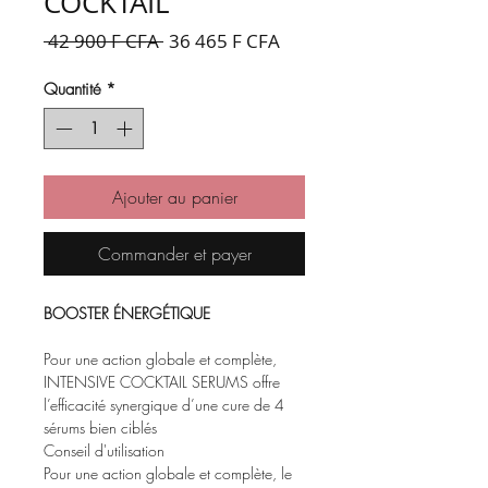
COCKTAIL
Prix
Prix
 42 900 F CFA 
36 465 F CFA
original
promotionnel
Quantité
*
Ajouter au panier
Commander et payer
BOOSTER ÉNERGÉTIQUE
Pour une action globale et complète,
INTENSIVE COCKTAIL SERUMS offre
l’efficacité synergique d’une cure de 4
sérums bien ciblés
Conseil d'utilisation
Pour une action globale et complète, le