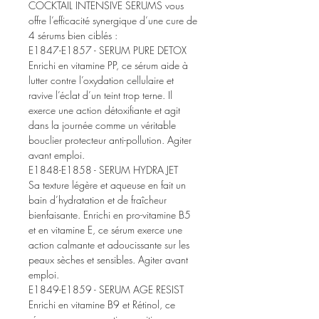
COCKTAIL INTENSIVE SERUMS vous
offre l’efficacité synergique d’une cure de
4 sérums bien ciblés :
E1847-E1857 - SERUM PURE DETOX
Enrichi en vitamine PP, ce sérum aide à
lutter contre l’oxydation cellulaire et
ravive l’éclat d’un teint trop terne. Il
exerce une action détoxifiante et agit
dans la journée comme un véritable
bouclier protecteur anti-pollution. Agiter
avant emploi.
E1848-E1858 - SERUM HYDRA JET
Sa texture légère et aqueuse en fait un
bain d’hydratation et de fraîcheur
bienfaisante. Enrichi en pro-vitamine B5
et en vitamine E, ce sérum exerce une
action calmante et adoucissante sur les
peaux sèches et sensibles. Agiter avant
emploi.
E1849-E1859 - SERUM AGE RESIST
Enrichi en vitamine B9 et Rétinol, ce