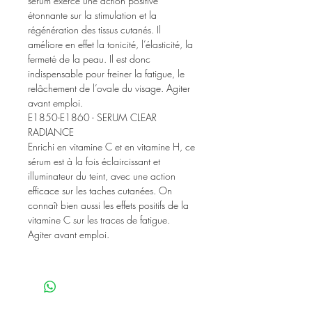
sérum exerce une action positive
étonnante sur la stimulation et la
régénération des tissus cutanés. Il
améliore en effet la tonicité, l’élasticité, la
fermeté de la peau. Il est donc
indispensable pour freiner la fatigue, le
relâchement de l’ovale du visage. Agiter
avant emploi.
E1850-E1860 - SERUM CLEAR
RADIANCE
Enrichi en vitamine C et en vitamine H, ce
sérum est à la fois éclaircissant et
illuminateur du teint, avec une action
efficace sur les taches cutanées. On
connaît bien aussi les effets positifs de la
vitamine C sur les traces de fatigue.
Agiter avant emploi.