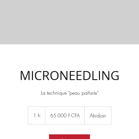
RPS / MINCEUR
QUI SOMMES-NOUS ?
NEWS
NOS SERV
MICRONEEDLING
La technique "peau parfaite"
65 000
francs
1 h
1
65 000 F CFA
Abidjan
CFA
(BCEAO)