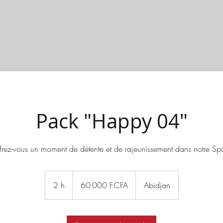
RPS / MINCEUR
QUI SOMMES-NOUS ?
NEWS
NOS SERV
Pack "Happy 04"
frez-vous un moment de détente et de rajeunissement dans notre Spa
60 000
francs
2 h
2
60 000 F CFA
Abidjan
CFA
(BCEAO)
h