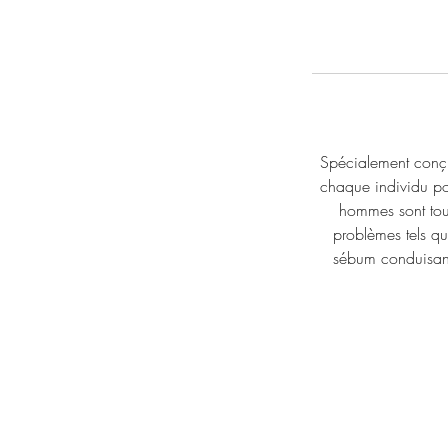
Spécialement conçu
chaque individu po
hommes sont tout
problèmes tels q
sébum conduisant