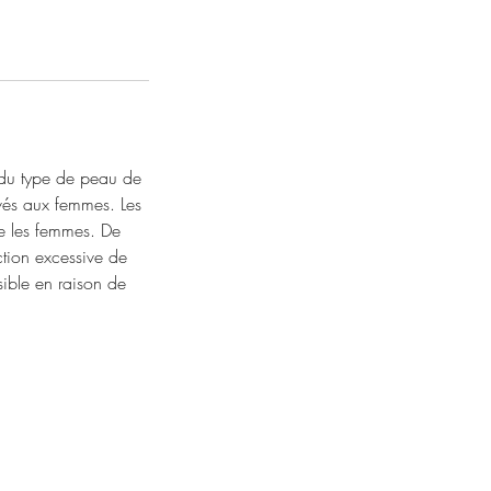
 du type de peau de
vés aux femmes. Les
ue les femmes. De
tion excessive de
ible en raison de