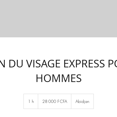
RPS / MINCEUR
QUI SOMMES-NOUS ?
NEWS
NOS SERV
N DU VISAGE EXPRESS 
HOMMES
28 000
francs
1 h
1
28 000 F CFA
Abidjan
CFA
(BCEAO)