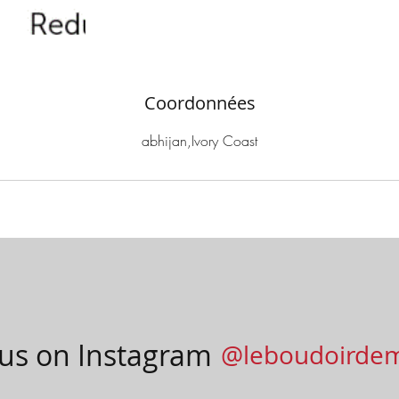
Coordonnées
abhijan,Ivory Coast
 us on Instagram
@leboudoirde