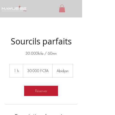
Sourcils parfaits
30.000fcfa / 60mn
30 000
francs
1 h
1
30 000 F CFA
Abidjan
CFA
(BCEAO)
Réserver