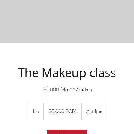
RPS / MINCEUR
QUI SOMMES-NOUS ?
NEWS
NOS SERV
The Makeup class
30.000 fcfa **/ 60mn
30 000
francs
1 h
1
30 000 F CFA
Abidjan
CFA
(BCEAO)