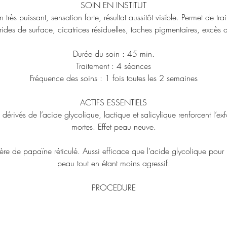
SOIN EN INSTITUT
n très puissant, sensation forte, résultat aussitôt visible. Permet de trait
rides de surface, cicatrices résiduelles, taches pigmentaires, excès d
Durée du soin : 45 min.
Traitement : 4 séances
Fréquence des soins : 1 fois toutes les 2 semaines
ACTIFS ESSENTIELS
érivés de l’acide glycolique, lactique et salicylique renforcent l’exfo
mortes. Effet peau neuve.
re de papaïne réticulé. Aussi efficace que l’acide glycolique pour l
peau tout en étant moins agressif.
PROCEDURE