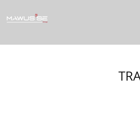
ACCUEIL
VISAGE
CO
TR