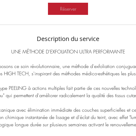
m
Réserver
i
n
Description du service
UNE MÉTHODE D'EXFOLIATION ULTRA PERFORMANTE
sons ce soin révolutionnaire, une méthode d'exfoliation conjugua
s HIGH TECH, s'inspirant des méthodes médico-esthétiques les plu
type PEELING à actions multiples fait partie de ces nouvelles technol
u" qui permettent d'améliorer radicalement la qualité des tissus cuta
canique avec élimination immédiate des couches superficielles et cel
on chimique instantanée de lissage et d'éclat du teint, avec effet "lu
logique longue durée sur plusieurs semaines activant le renouvellemen