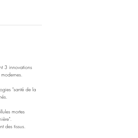
nt 3 innovations
s modernes.
ogies "santé de la
nés.
lules mortes
mière".
t des tissus.