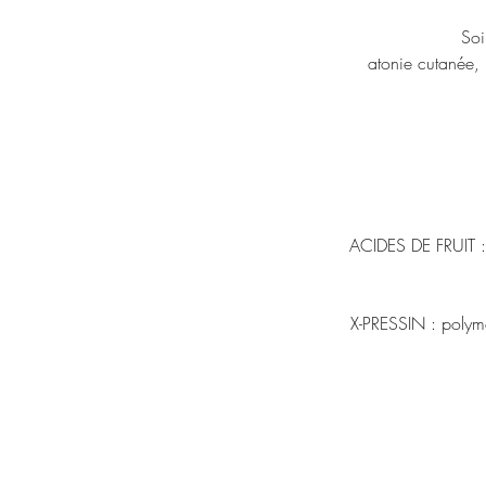
Soi
atonie cutanée, 
ACIDES DE FRUIT : d
X-PRESSIN : polymè