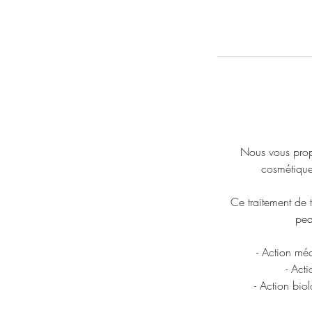
Nous vous propo
cosmétique
Ce traitement de 
pea
- Action mé
- Acti
- Action bio