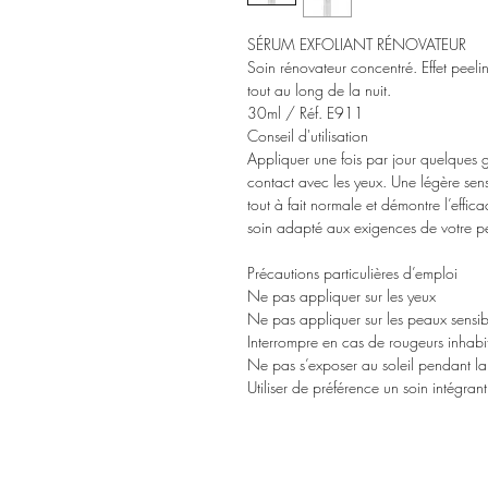
SÉRUM EXFOLIANT RÉNOVATEUR
Soin rénovateur concentré. Effet peeli
tout au long de la nuit.
30ml / Réf. E911
Conseil d'utilisation
Appliquer une fois par jour quelques go
contact avec les yeux. Une légère sensa
tout à fait normale et démontre l’effic
soin adapté aux exigences de votre p
Précautions particulières d’emploi
Ne pas appliquer sur les yeux
Ne pas appliquer sur les peaux sensi
Interrompre en cas de rougeurs inhabitu
Ne pas s’exposer au soleil pendant la
Utiliser de préférence un soin intégrant