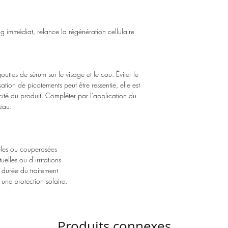
ng immédiat, relance la régénération cellulaire
uttes de sérum sur le visage et le cou. Éviter le
tion de picotements peut être ressentie, elle est
acité du produit. Compléter par l’application du
eau.
bles ou couperosées
elles ou d’irritations
 durée du traitement
 une protection solaire.
Produits connexes