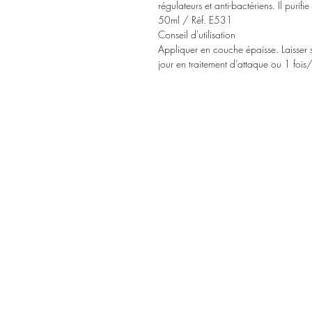
régulateurs et anti-bactériens. Il purifi
50ml / Réf. E531
Conseil d'utilisation
Appliquer en couche épaisse. Laisser sé
jour en traitement d’attaque ou 1 fois