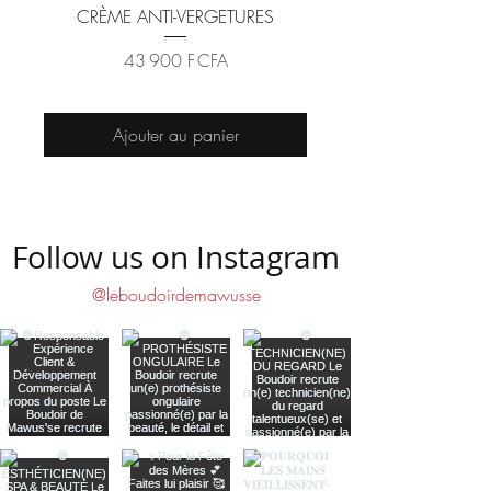
CRÈME ANTI-VERGETURES
Prix
43 900 F CFA
Ajouter au panier
Follow us on Instagram
@leboudoirdemawusse